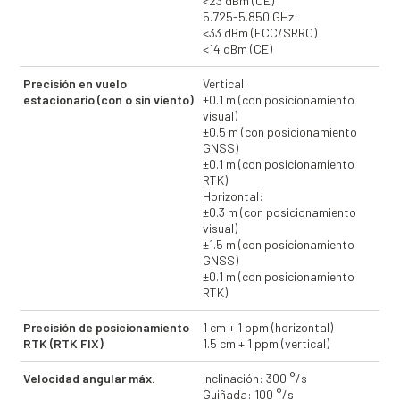
<23 dBm (CE)
5.725-5.850 GHz:
<33 dBm (FCC/SRRC)
<14 dBm (CE)
Precisión en vuelo
Vertical:
estacionario (con o sin viento)
±0.1 m (con posicionamiento
visual)
±0.5 m (con posicionamiento
GNSS)
±0.1 m (con posicionamiento
RTK)
Horizontal:
±0.3 m (con posicionamiento
visual)
±1.5 m (con posicionamiento
GNSS)
±0.1 m (con posicionamiento
RTK)
Precisión de posicionamiento
1 cm + 1 ppm (horizontal)
RTK (RTK FIX)
1.5 cm + 1 ppm (vertical)
Velocidad angular máx.
Inclinación: 300 °/s
Guiñada: 100 °/s