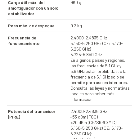
Carga útil máx. del
960 g
amortiguador con un solo
estabilizador
Peso máx. de despegue
9.2 kg
Frecuencia de
2.4000-2.4835 GHz
funcionamiento
5.150-5.250 GHz (CE: 5.170-
5.250 GHz)
5.725-5.850 GHz
En algunos países y regiones,
las frecuencias de 5.1 GHz y
5.8 GHz están prohibidas, o la
frecuencia de 5.1 GHz solo se
permite para uso en interiores.
Consulta las leyes y normativas
locales para saber más
información.
Potencia del transmisor
2.4000-2.4835 GHz:
(PIRE)
<33 dBm (FCC)
<20 dBm (CE/SRRC/MIC)
5.150-5.250 GHz (CE: 5.170-
5.250 GHz):