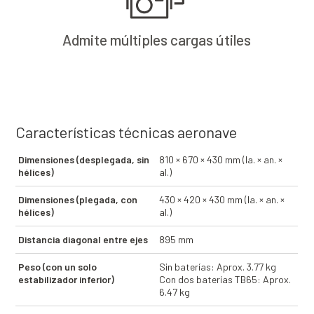
Admite múltiples cargas útiles
Características técnicas aeronave
Dimensiones (desplegada, sin
810 × 670 × 430 mm (la. × an. ×
hélices)
al.)
Dimensiones (plegada, con
430 × 420 × 430 mm (la. × an. ×
hélices)
al.)
Distancia diagonal entre ejes
895 mm
Peso (con un solo
Sin baterías: Aprox. 3.77 kg
estabilizador inferior)
Con dos baterías TB65: Aprox.
6.47 kg