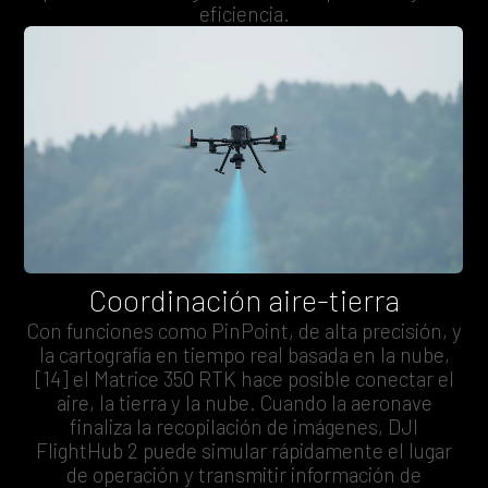
eficiencia.
Coordinación aire-tierra
Con funciones como PinPoint, de alta precisión, y
la cartografía en tiempo real basada en la nube,
[14] el Matrice 350 RTK hace posible conectar el
aire, la tierra y la nube. Cuando la aeronave
finaliza la recopilación de imágenes, DJI
FlightHub 2 puede simular rápidamente el lugar
de operación y transmitir información de