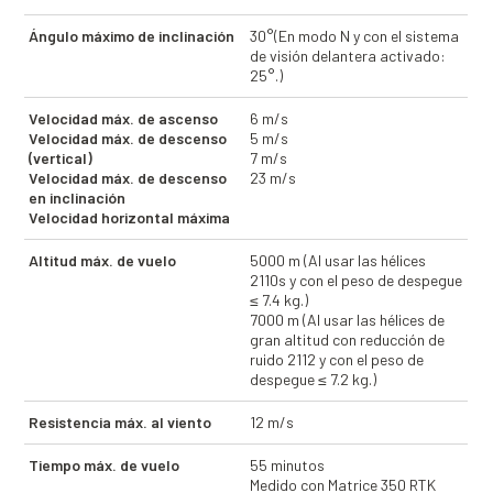
Ángulo máximo de inclinación
30°(En modo N y con el sistema
de visión delantera activado:
25°.)
Velocidad máx. de ascenso
6 m/s
Velocidad máx. de descenso
5 m/s
(vertical)
7 m/s
Velocidad máx. de descenso
23 m/s
en inclinación
Velocidad horizontal máxima
Altitud máx. de vuelo
5000 m (Al usar las hélices
2110s y con el peso de despegue
≤ 7.4 kg.)
7000 m (Al usar las hélices de
gran altitud con reducción de
ruido 2112 y con el peso de
despegue ≤ 7.2 kg.)
Resistencia máx. al viento
12 m/s
Tiempo máx. de vuelo
55 minutos
Medido con Matrice 350 RTK