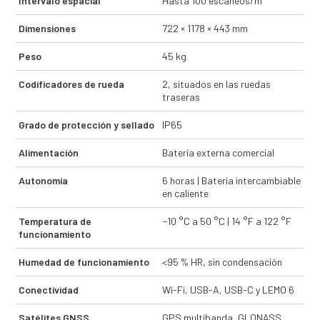
Intervalo espacial
Hasta 100 escaneos/m
Dimensiones
722 × 1178 × 443 mm
Peso
45 kg
Codificadores de rueda
2, situados en las ruedas
traseras
Grado de protección y sellado
IP65
Alimentación
Batería externa comercial
Autonomía
6 horas | Batería intercambiable
en caliente
Temperatura de
−10 °C a 50 °C | 14 °F a 122 °F
funcionamiento
Humedad de funcionamiento
<95 % HR, sin condensación
Conectividad
Wi-Fi, USB-A, USB-C y LEMO 6
Satélites GNSS
GPS multibanda, GLONASS,