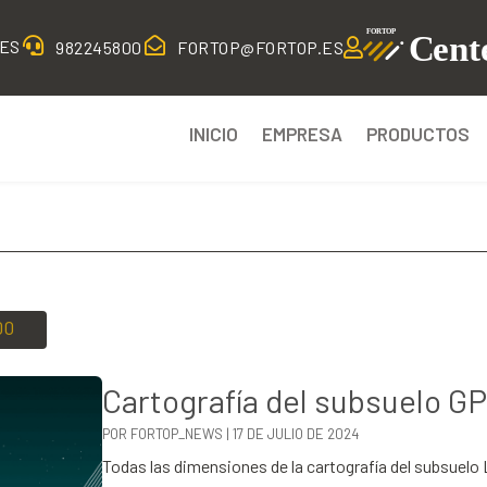


TES

982245800
FORTOP@FORTOP.ES
INICIO
EMPRESA
PRODUCTOS
00
Cartografía del subsuelo G
POR
FORTOP_NEWS
|
17 DE JULIO DE 2024
Todas las dimensiones de la cartografía del subsuelo 