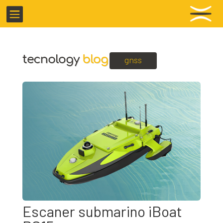

gnss
Escaner submarino iBoat